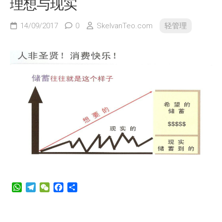
理想与现实
14/09/2017
0
SkelvanTeo.com
轻管理
WhatsApp
Telegram
WeChat
Facebook
Share